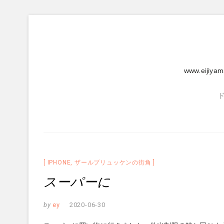
Skip
to
content
www.eijiya
IPHONE
,
ザールブリュッケンの街角
スーパーに
by
ey
2020-06-30