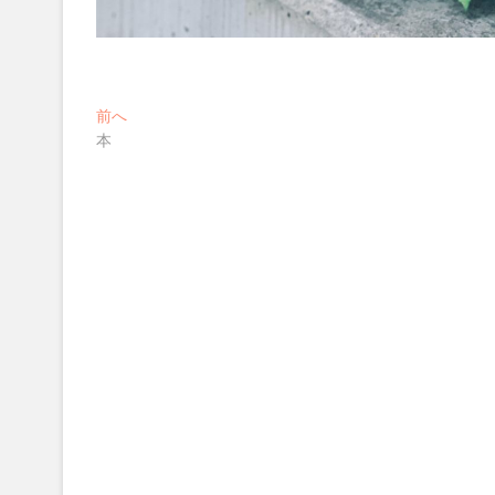
投
過
前へ
去
本
稿
の
ナ
投
稿:
ビ
ゲ
ー
シ
ョ
ン