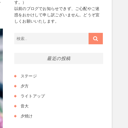
以
す。）
ま
以前のブログでお知らせできず、ご心配やご迷
ま
惑をおかけして申し訳ございません。どうぞ宜
しくお願いいたします。
検
索…
最近の投稿
ステージ
夕方
ライトアップ
音大
夕焼け