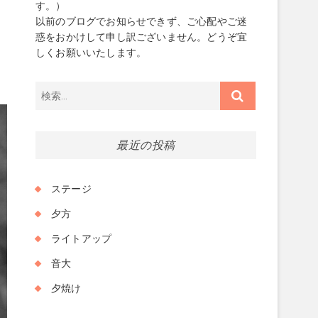
す。）
以前のブログでお知らせできず、ご心配やご迷
惑をおかけして申し訳ございません。どうぞ宜
ま
しくお願いいたします。
。
検
索…
最近の投稿
ステージ
夕方
ライトアップ
音大
夕焼け