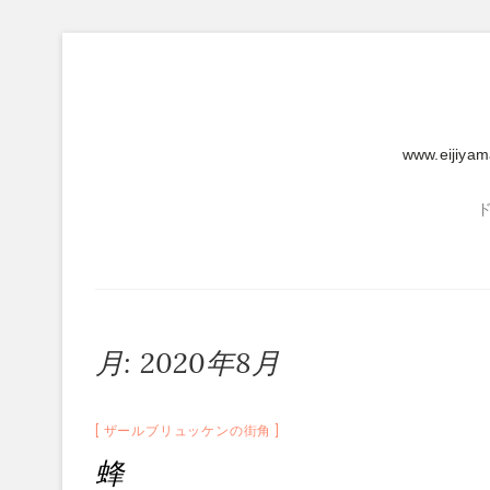
Skip
to
content
www.eijiya
月:
2020年8月
ザールブリュッケンの街角
蜂