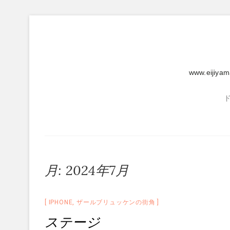
Skip
to
content
www.eijiya
月:
2024年7月
IPHONE
,
ザールブリュッケンの街角
ステージ