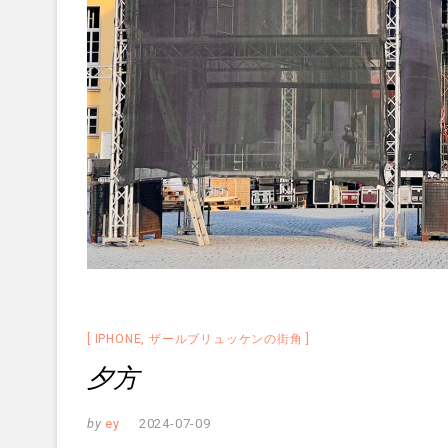
IPHONE
,
ザールブリュッケンの街角
夕方
by
ey
2024-07-09