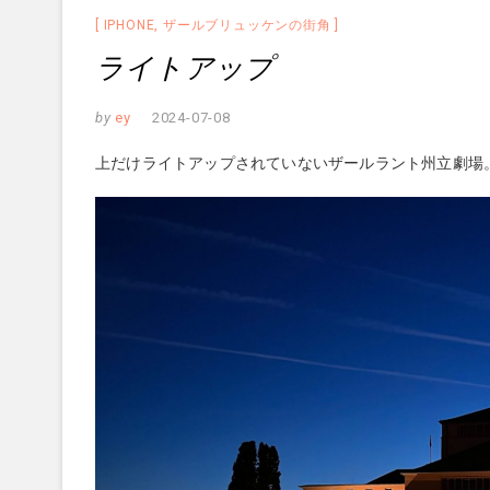
IPHONE
,
ザールブリュッケンの街角
ライトアップ
by
ey
2024-07-08
上だけライトアップされていないザールラント州立劇場