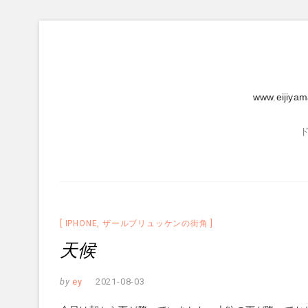
Skip
to
content
www.eijiya
IPHONE
,
ザールブリュッケンの街角
天候
by
ey
2021-08-03