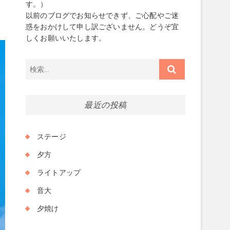
降
す。）
い
以前のブログでお知らせできず、ご心配やご迷
惑をおかけして申し訳ございません。どうぞ宜
しくお願いいたします。
検
索…
最近の投稿
ステージ
夕方
ライトアップ
音大
夕焼け