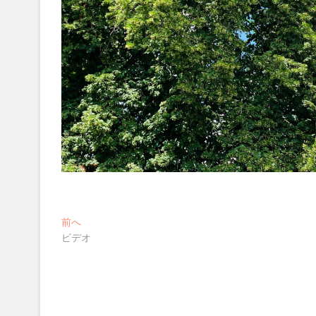
投
過
前へ
去
ビデオ
稿
の
ナ
投
稿:
ビ
ゲ