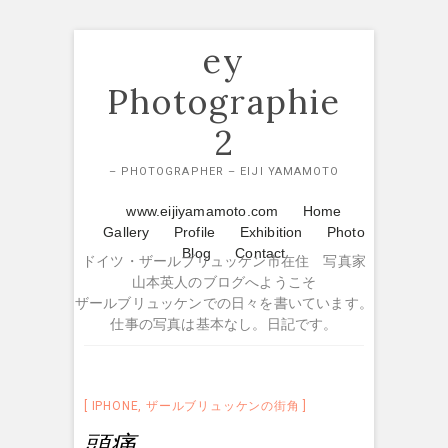
Skip
ey
to
content
Photographie
2
– PHOTOGRAPHER – EIJI YAMAMOTO
www.eijiyamamoto.com
Home
Gallery
Profile
Exhibition
Photo
Blog
Contact
ドイツ・ザールブリュッケン市在住 写真家
山本英人のブログへようこそ
ザールブリュッケンでの日々を書いています。
仕事の写真は基本なし。日記です。
IPHONE
,
ザールブリュッケンの街角
頭痛