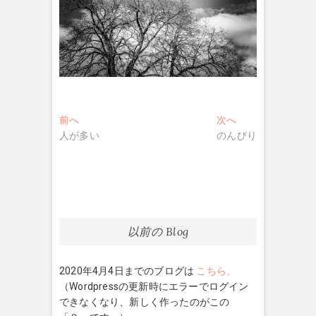
投
過
次
前へ
次へ
去
の
人が多い
のんびり
稿
の
投
ナ
投
稿:
稿:
ビ
ゲ
ー
以前の Blog
シ
2020年4月4日までのブログは
こちら。
ョ
（Wordpressの更新時にエラーでログイン
ン
できなくなり、新しく作ったのがこの