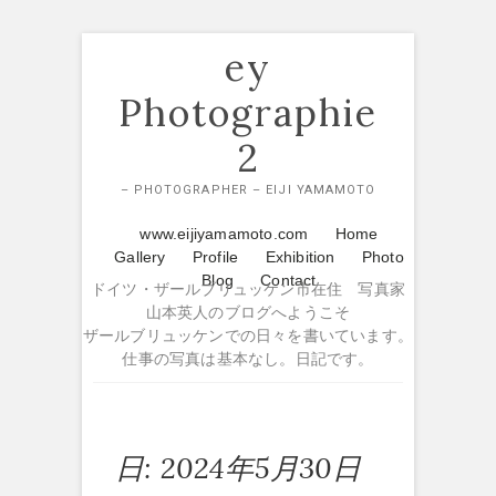
Skip
ey
to
content
Photographie
2
– PHOTOGRAPHER – EIJI YAMAMOTO
www.eijiyamamoto.com
Home
Gallery
Profile
Exhibition
Photo
Blog
Contact
ドイツ・ザールブリュッケン市在住 写真家
山本英人のブログへようこそ
ザールブリュッケンでの日々を書いています。
仕事の写真は基本なし。日記です。
日:
2024年5月30日