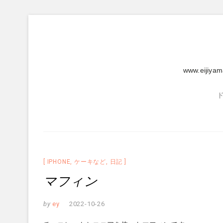
Skip
to
content
www.eijiya
IPHONE
,
ケーキなど
,
日記
マフィン
by
ey
2022-10-26