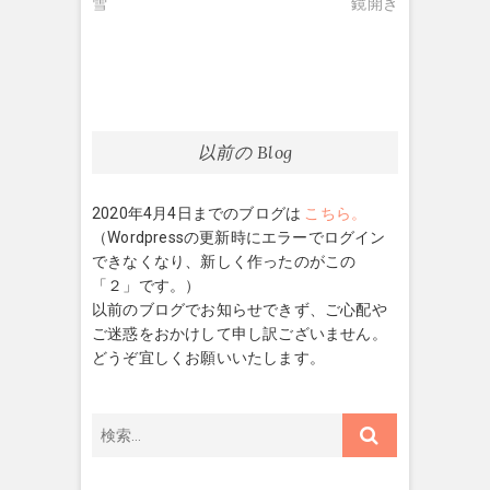
去
の
雪
鏡開き
稿
の
投
ナ
投
稿:
稿:
ビ
ゲ
ー
以前の Blog
シ
2020年4月4日までのブログは
こちら。
ョ
（Wordpressの更新時にエラーでログイン
ン
できなくなり、新しく作ったのがこの
「２」です。）
以前のブログでお知らせできず、ご心配や
ご迷惑をおかけして申し訳ございません。
どうぞ宜しくお願いいたします。
検
索…