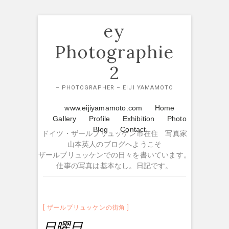
Skip
ey
to
content
Photographie
2
– PHOTOGRAPHER – EIJI YAMAMOTO
www.eijiyamamoto.com
Home
Gallery
Profile
Exhibition
Photo
Blog
Contact
ドイツ・ザールブリュッケン市在住 写真家
山本英人のブログへようこそ
ザールブリュッケンでの日々を書いています。
仕事の写真は基本なし。日記です。
ザールブリュッケンの街角
日曜日