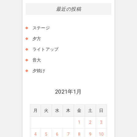
最近の投稿
ステージ
夕方
ライトアップ
音大
夕焼け
2021年1月
月
火
水
木
金
土
日
1
2
3
4
5
6
7
8
9
10