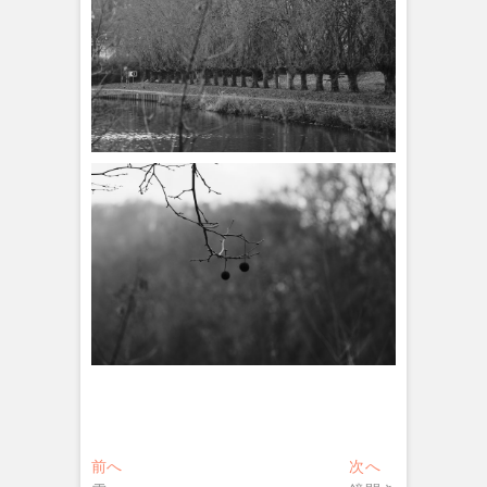
投
過
次
前へ
次へ