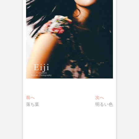
投
過
次
前へ
次へ
去
の
落ち葉
明るい色
稿
の
投
ナ
投
稿:
稿:
ビ
ゲ