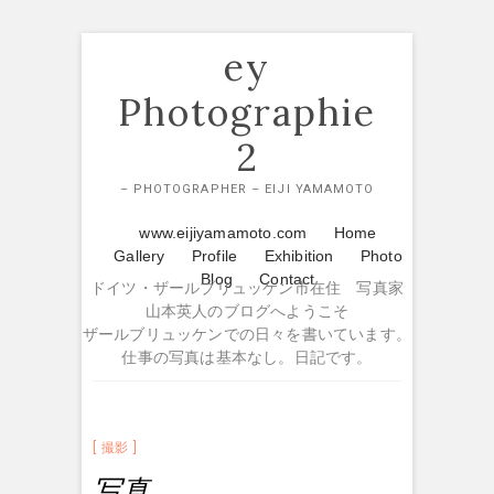
Skip
ey
to
content
Photographie
2
– PHOTOGRAPHER – EIJI YAMAMOTO
www.eijiyamamoto.com
Home
Gallery
Profile
Exhibition
Photo
Blog
Contact
ドイツ・ザールブリュッケン市在住 写真家
山本英人のブログへようこそ
ザールブリュッケンでの日々を書いています。
仕事の写真は基本なし。日記です。
撮影
写真