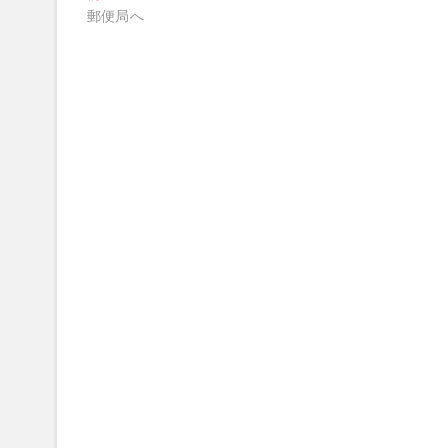
去
郵便局へ
稿
の
ナ
投
稿:
ビ
ゲ
ー
シ
ョ
ン