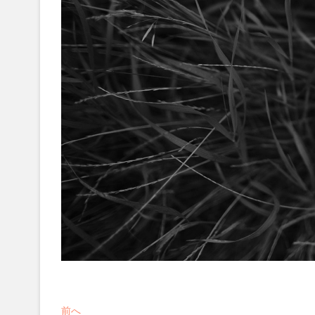
投
過
前へ