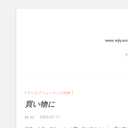
Skip
to
content
www.eijiya
ザールブリュッケンの街角
買い物に
by
ey
2020-07-17