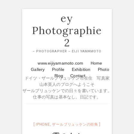
Skip
ey
to
content
Photographie
2
– PHOTOGRAPHER – EIJI YAMAMOTO
www.eijiyamamoto.com
Home
Gallery
Profile
Exhibition
Photo
Blog
Contact
ドイツ・ザールブリュッケン市在住 写真家
山本英人のブログへようこそ
ザールブリュッケンでの日々を書いています。
仕事の写真は基本なし。日記です。
IPHONE
,
ザールブリュッケンの街角