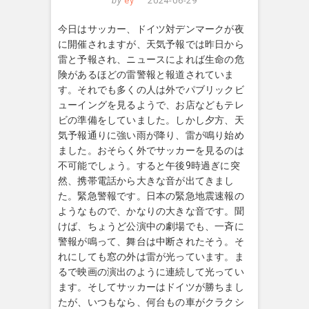
by
ey
2024-06-29
今日はサッカー、ドイツ対デンマークが夜
に開催されますが、天気予報では昨日から
雷と予報され、ニュースによれば生命の危
険があるほどの雷警報と報道されていま
す。それでも多くの人は外でパブリックビ
ューイングを見るようで、お店などもテレ
ビの準備をしていました。しかし夕方、天
気予報通りに強い雨が降り、雷が鳴り始め
ました。おそらく外でサッカーを見るのは
不可能でしょう。すると午後9時過ぎに突
然、携帯電話から大きな音が出てきまし
た。緊急警報です。日本の緊急地震速報の
ようなもので、かなりの大きな音です。聞
けば、ちょうど公演中の劇場でも、一斉に
警報が鳴って、舞台は中断されたそう。そ
れにしても窓の外は雷が光っています。ま
るで映画の演出のように連続して光ってい
ます。そしてサッカーはドイツが勝ちまし
たが、いつもなら、何台もの車がクラクシ