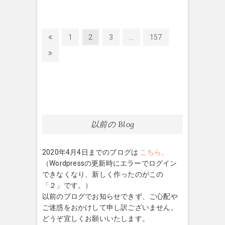
投
前
固
固
固
固
1
2
3
…
157
の
定
定
定
定
稿
次
ペ
ペ
ペ
ペ
ペ
の
ナ
ー
ー
ー
ー
ー
ペ
ビ
ジ
ジ
ジ
ジ
ジ
ー
ゲ
ジ
ー
以前の Blog
シ
ョ
2020年4月4日までのブログは
こちら。
ン
（Wordpressの更新時にエラーでログイン
できなくなり、新しく作ったのがこの
「２」です。）
以前のブログでお知らせできず、ご心配や
ご迷惑をおかけして申し訳ございません。
どうぞ宜しくお願いいたします。