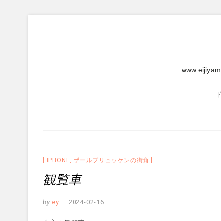
Skip
to
content
www.eijiya
IPHONE
,
ザールブリュッケンの街角
観覧車
by
ey
2024-02-16