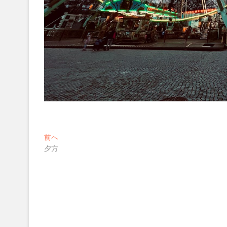
投
過
前へ
去
夕方
稿
の
ナ
投
稿:
ビ
ゲ
ー