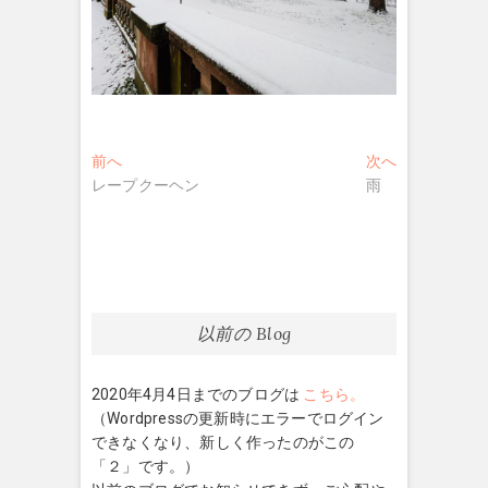
投
過
次
前へ
次へ
去
の
レープクーヘン
雨
稿
の
投
ナ
投
稿:
稿:
ビ
ゲ
ー
以前の Blog
シ
2020年4月4日までのブログは
こちら。
ョ
（Wordpressの更新時にエラーでログイン
ン
できなくなり、新しく作ったのがこの
「２」です。）