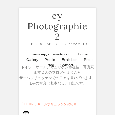
Skip
ey
to
content
Photographie
2
– PHOTOGRAPHER – EIJI YAMAMOTO
www.eijiyamamoto.com
Home
Gallery
Profile
Exhibition
Photo
Blog
Contact
ドイツ・ザールブリュッケン市在住 写真家
山本英人のブログへようこそ
ザールブリュッケンでの日々を書いています。
仕事の写真は基本なし。日記です。
IPHONE
,
ザールブリュッケンの街角
雪