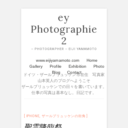
Skip
ey
to
content
Photographie
2
– PHOTOGRAPHER – EIJI YAMAMOTO
www.eijiyamamoto.com
Home
Gallery
Profile
Exhibition
Photo
Blog
Contact
ドイツ・ザールブリュッケン市在住 写真家
山本英人のブログへようこそ
ザールブリュッケンでの日々を書いています。
仕事の写真は基本なし。日記です。
IPHONE
,
ザールブリュッケンの街角
聖霊降臨祭