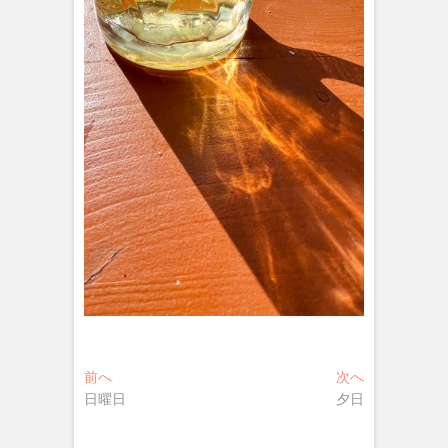
投
過
次
前へ
次へ
去
の
日曜日
夕日
稿
の
投
ナ
投
稿: