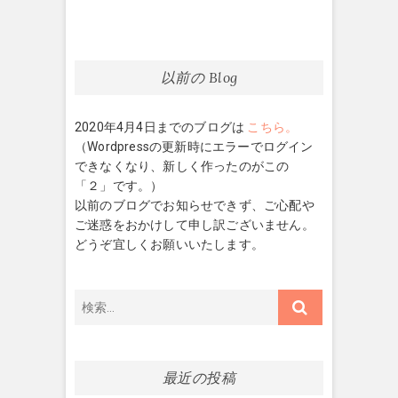
稿:
ビ
ゲ
ー
以前の Blog
シ
2020年4月4日までのブログは
こちら。
ョ
（Wordpressの更新時にエラーでログイン
ン
できなくなり、新しく作ったのがこの
「２」です。）
以前のブログでお知らせできず、ご心配や
ご迷惑をおかけして申し訳ございません。
どうぞ宜しくお願いいたします。
検
索…
最近の投稿