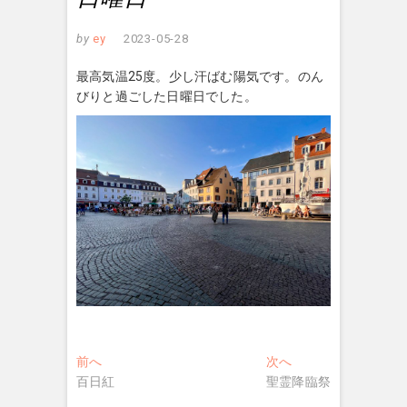
by
ey
2023-05-28
最高気温25度。少し汗ばむ陽気です。のん
びりと過ごした日曜日でした。
投
過
次
前へ
次へ
去
の
百日紅
聖霊降臨祭
稿
の
投