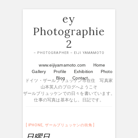
Skip
ey
to
content
Photographie
2
– PHOTOGRAPHER – EIJI YAMAMOTO
www.eijiyamamoto.com
Home
Gallery
Profile
Exhibition
Photo
Blog
Contact
ドイツ・ザールブリュッケン市在住 写真家
山本英人のブログへようこそ
ザールブリュッケンでの日々を書いています。
仕事の写真は基本なし。日記です。
IPHONE
,
ザールブリュッケンの街角
日曜日