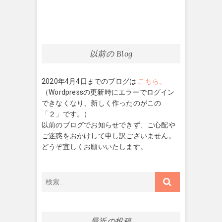
ナ
投
稿:
稿:
ビ
ゲ
ー
以前の Blog
シ
2020年4月4日までのブログは
こちら。
ョ
（Wordpressの更新時にエラーでログイン
ン
できなくなり、新しく作ったのがこの
「２」です。）
以前のブログでお知らせできず、ご心配や
ご迷惑をおかけして申し訳ございません。
どうぞ宜しくお願いいたします。
検
索…
最近の投稿