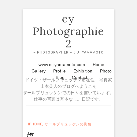
Skip
ey
to
content
Photographie
2
– PHOTOGRAPHER – EIJI YAMAMOTO
www.eijiyamamoto.com
Home
Gallery
Profile
Exhibition
Photo
Blog
Contact
ドイツ・ザールブリュッケン市在住 写真家
山本英人のブログへようこそ
ザールブリュッケンでの日々を書いています。
仕事の写真は基本なし。日記です。
IPHONE
,
ザールブリュッケンの街角
塩