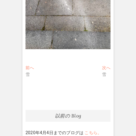
投
過
次
前へ
次へ
去
の
雪
雪
稿
の
投
ナ
投
稿:
稿:
ビ
ゲ
ー
以前の Blog
シ
2020年4月4日までのブログは
こちら。