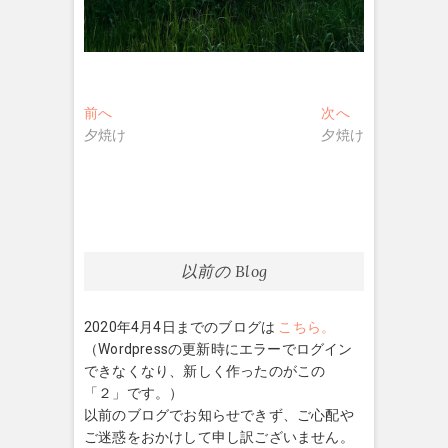
投
過
次
前へ
次へ
去
の
夕焼け
夕焼け
稿
の
投
ナ
投
稿:
稿:
ビ
ゲ
ー
以前の Blog
シ
2020年4月4日までのブログは
こちら。
ョ
（Wordpressの更新時にエラーでログイン
ン
できなくなり、新しく作ったのがこの
「２」です。）
以前のブログでお知らせできず、ご心配や
ご迷惑をおかけして申し訳ございません。