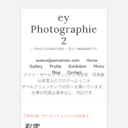
Skip
ey
to
content
Photographie
2
– PHOTOGRAPHER – EIJI YAMAMOTO
www.eijiyamamoto.com
Home
Gallery
Profile
Exhibition
Photo
Blog
Contact
ドイツ・ザールブリュッケン市在住 写真家
山本英人のブログへようこそ
ザールブリュッケンでの日々を書いています。
仕事の写真は基本なし。日記です。
IPHONE
,
ザールブリュッケンの街角
彩雲