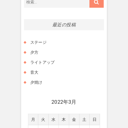
索…
最近の投稿
ステージ
夕方
ライトアップ
音大
夕焼け
2022年3月
月
火
水
木
金
土
日