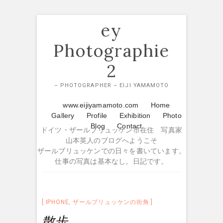
Skip
ey
to
content
Photographie
2
– PHOTOGRAPHER – EIJI YAMAMOTO
www.eijiyamamoto.com
Home
Gallery
Profile
Exhibition
Photo
Blog
Contact
ドイツ・ザールブリュッケン市在住 写真家
山本英人のブログへようこそ
ザールブリュッケンでの日々を書いています。
仕事の写真は基本なし。日記です。
IPHONE
,
ザールブリュッケンの街角
散歩