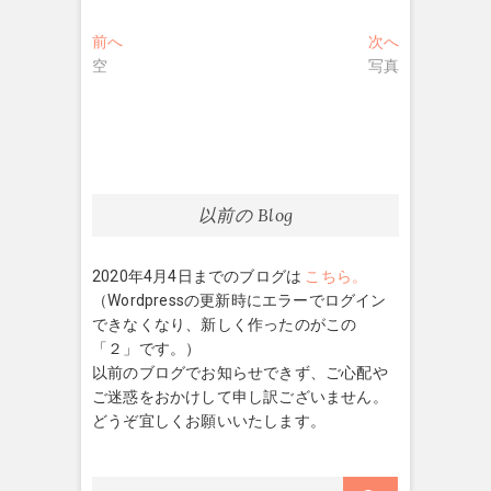
投
過
次
前へ
次へ
去
の
空
写真
稿
の
投
ナ
投
稿:
稿:
ビ
ゲ
ー
以前の Blog
シ
2020年4月4日までのブログは
こちら。
ョ
（Wordpressの更新時にエラーでログイン
ン
できなくなり、新しく作ったのがこの
「２」です。）
以前のブログでお知らせできず、ご心配や
ご迷惑をおかけして申し訳ございません。
どうぞ宜しくお願いいたします。
検