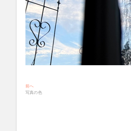
投
過
前へ
去
写真の色
稿
の
ナ
投
稿:
ビ
ゲ