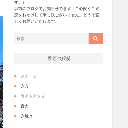
が
す。）
以前のブログでお知らせできず、ご心配やご迷
惑をおかけして申し訳ございません。どうぞ宜
しくお願いいたします。
検
索…
最近の投稿
ステージ
夕方
ライトアップ
音大
夕焼け