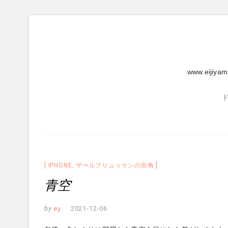
Skip
to
content
www.eijiya
IPHONE
,
ザールブリュッケンの街角
青空
by
ey
2021-12-06