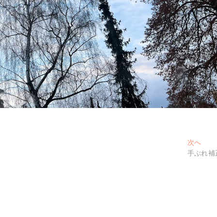
次
次へ
の
手ぶれ補
投
稿: